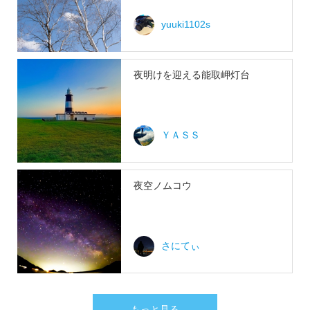
yuuki1102s
夜明けを迎える能取岬灯台
ＹＡＳＳ
夜空ノムコウ
さにてぃ
もっと見る