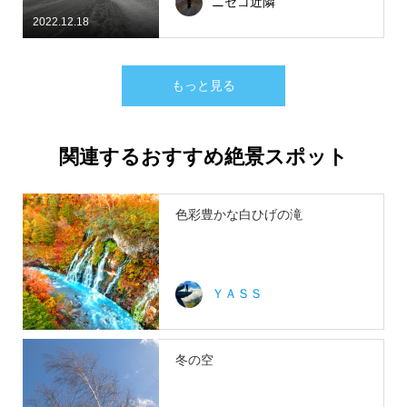
ニセコ近隣
2022.12.18
もっと見る
関連するおすすめ絶景スポット
色彩豊かな白ひげの滝
ＹＡＳＳ
冬の空