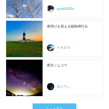
yuuki1102s
夜明けを迎える能取岬灯台
ＹＡＳＳ
夜空ノムコウ
さにてぃ
もっと見る