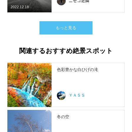
ニセコ近隣
2022.12.18
もっと見る
関連するおすすめ絶景スポット
色彩豊かな白ひげの滝
ＹＡＳＳ
冬の空