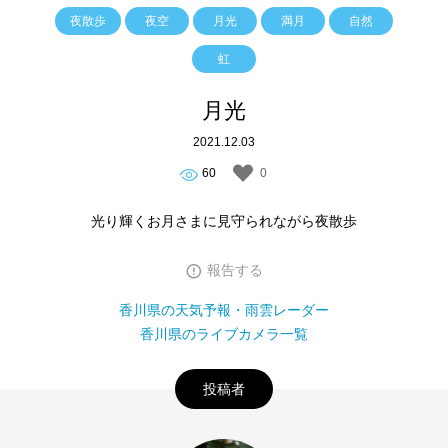
夜散歩
夜空
月光
満月
自然
虹
月光
2021.12.03
60
0
光り輝くお月さまに見守られながら夜散歩
報告する
香川県の天気予報・雨雲レーダー
香川県のライブカメラ一覧
投稿者