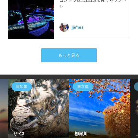
ゴンドラ夜景2020/よみうりランド
✨
james
もっと見る
愛知県
東京都
サイ3
柳瀬川