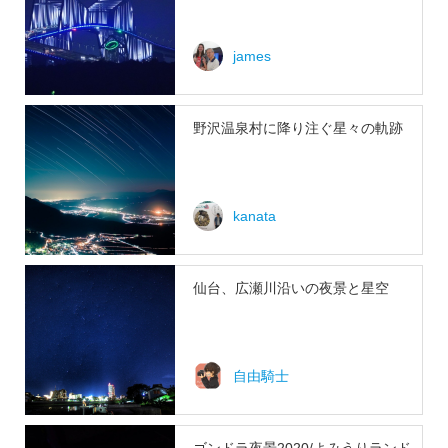
james
野沢温泉村に降り注ぐ星々の軌跡
kanata
仙台、広瀬川沿いの夜景と星空
自由騎士