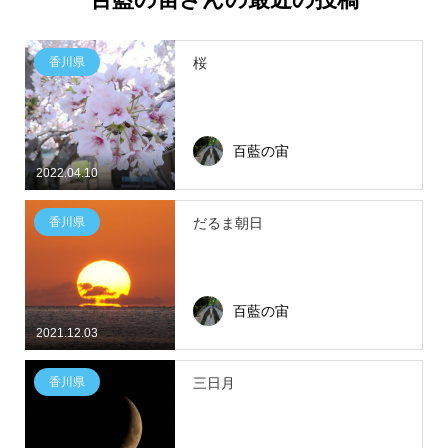
香川県
桜
百藍の宙
2022.04.10
香川県
だるま朝日
百藍の宙
2021.12.03
香川県
三日月