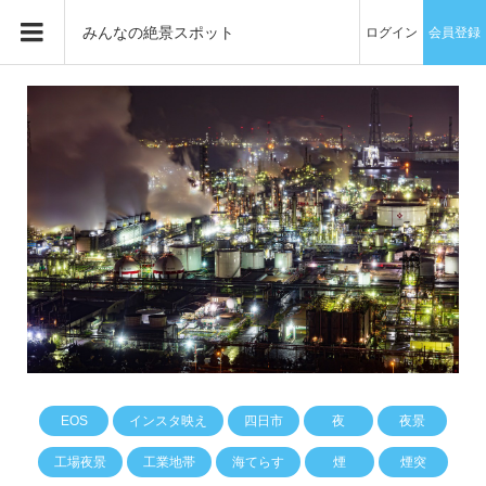
みんなの絶景スポット
ログイン
会員登録
EOS
インスタ映え
四日市
夜
夜景
工場夜景
工業地帯
海てらす
煙
煙突