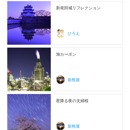
新発田城リフレクション
ひろえ
旭カーボン
新熊屋
星降る夜の夫婦桜
新熊屋