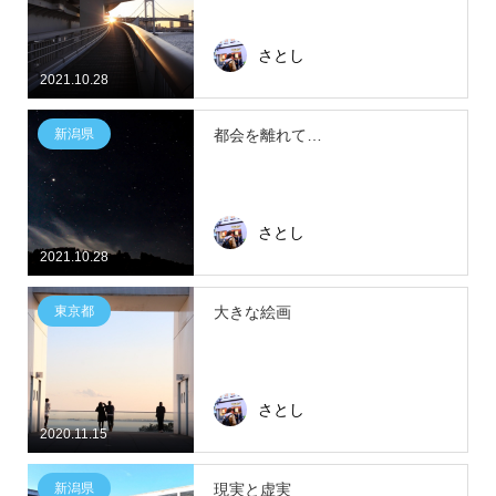
さとし
2021.10.28
新潟県
都会を離れて…
さとし
2021.10.28
東京都
大きな絵画
さとし
2020.11.15
新潟県
現実と虚実