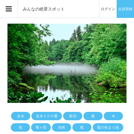
みんなの絶景スポット
ログイン
会員登録
名水
名水１００選
新潟
森
水
池
竜ヶ窪
自然
龍
龍の住まう池