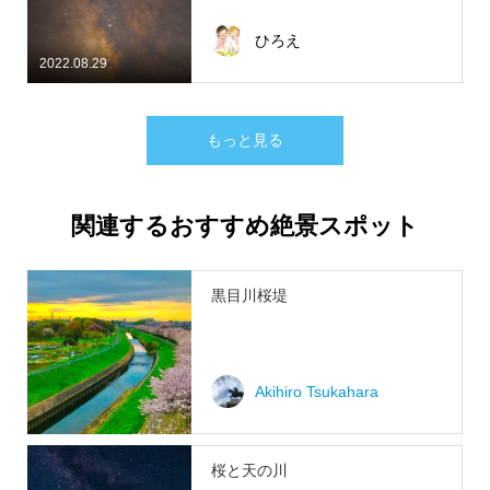
ひろえ
2022.08.29
もっと見る
関連するおすすめ絶景スポット
黒目川桜堤
Akihiro Tsukahara
桜と天の川