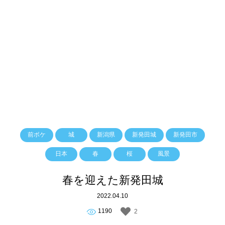
前ボケ
城
新潟県
新発田城
新発田市
日本
春
桜
風景
春を迎えた新発田城
2022.04.10
1190
2