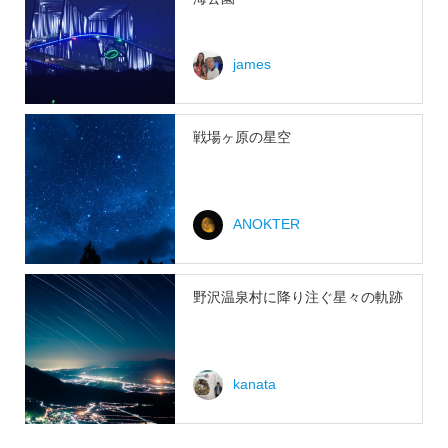
james
戦場ヶ原の星空
ANOKTER
野沢温泉村に降り注ぐ星々の軌跡
kanata