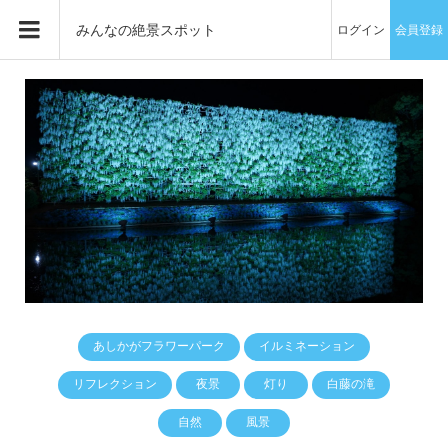
みんなの絶景スポット
ログイン
会員登録
あしかがフラワーパーク
イルミネーション
リフレクション
夜景
灯り
白藤の滝
自然
風景