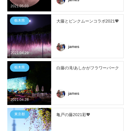
2021.05.03
栃木県
大藤とピンクムーンコラボ2021💖
james
2021.04.29
栃木県
白藤の滝/あしかがフラワーパーク
james
2021.04.28
東京都
亀戸の藤2021彩💖