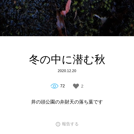
冬の中に潜む秋
2020.12.20
72
2
井の頭公園の弁財天の落ち葉です
報告する