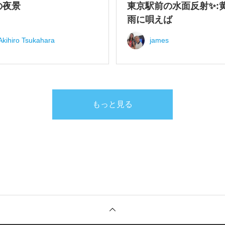
の夜景
東京駅前の水面反射✨:
雨に唄えば
Akihiro Tsukahara
james
もっと見る