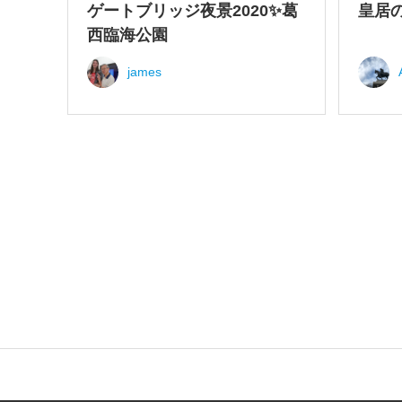
ゲートブリッジ夜景2020✨葛
皇居
西臨海公園
james