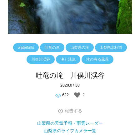
waterfalls
吐竜の滝
山梨県の滝
山梨県北杜市
川俣川渓谷
滝と渓流
滝の有る風景
吐竜の滝 川俣川渓谷
2020.07.30
622
2
報告する
山梨県の天気予報・雨雲レーダー
山梨県のライブカメラ一覧