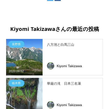
Kiyomi Takizawaさんの最近の投稿
長野県
八方池と白馬三山
Kiyomi Takizawa
2020.09.02
栃木県
華厳の滝 日本三名瀑
Kiyomi Takizawa