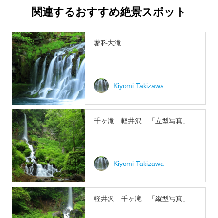
関連するおすすめ絶景スポット
蓼科大滝
Kiyomi Takizawa
千ヶ滝 軽井沢 「立型写真」
Kiyomi Takizawa
軽井沢 千ヶ滝 「縦型写真」