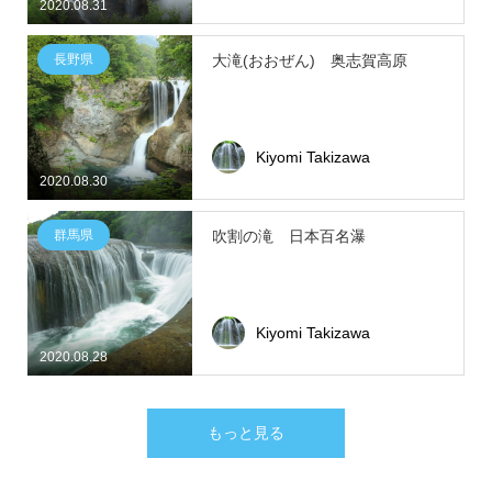
2020.08.31
長野県
大滝(おおぜん) 奥志賀高原
Kiyomi Takizawa
2020.08.30
群馬県
吹割の滝 日本百名瀑
Kiyomi Takizawa
2020.08.28
もっと見る