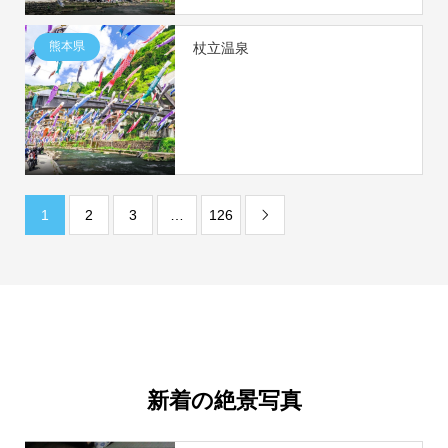
熊本県
杖立温泉
1
2
3
…
126

新着の絶景写真