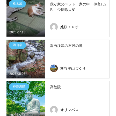
栃木県
我が家のペット 家の中 仲良し2
匹 今掃除大変
姥桜７６才
2026.07.13
岡山県
滑石渓流の石段の滝
杉谷里山づくり
2026.05.06
神奈川県
高徳院
オリンパス
2026.05.04