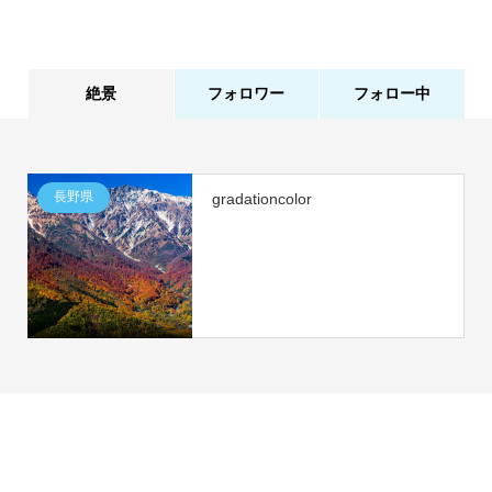
絶景
フォロワー
フォロー中
1件
1人
長野県
gradationcolor