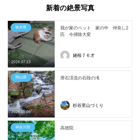
新着の絶景写真
栃木県
我が家のペット 家の中 仲良し2
匹 今掃除大変
姥桜７６才
2026.07.13
岡山県
滑石渓流の石段の滝
杉谷里山づくり
2026.05.06
神奈川県
高徳院