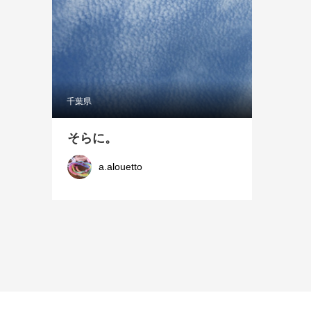
千葉県
そらに。
a.alouetto