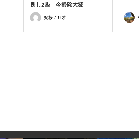
良し2匹 今掃除大変
姥桜７６才