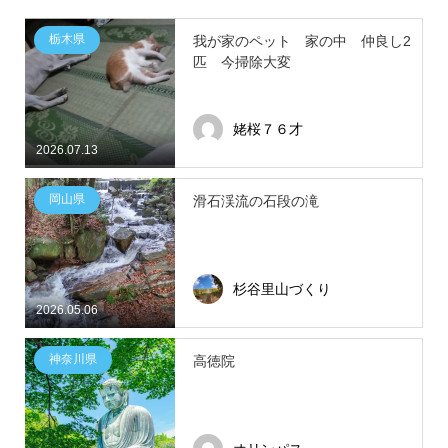
栃木県
我が家のペット 家の中 仲良し2
匹 今掃除大変
姥桜７６才
2026.07.13
岡山県
滑石渓流の石段の滝
杉谷里山づくり
2026.05.06
神奈川県
高徳院