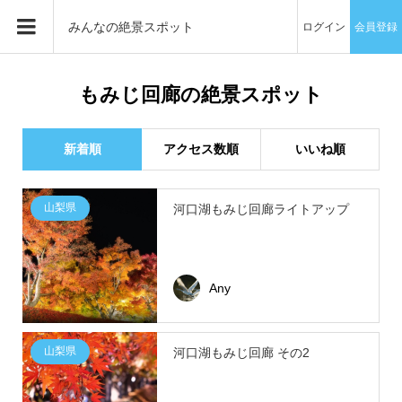
みんなの絶景スポット
ログイン
会員登録
もみじ回廊の絶景スポット
新着順
アクセス数順
いいね順
山梨県
河口湖もみじ回廊ライトアップ
Any
山梨県
河口湖もみじ回廊 その2