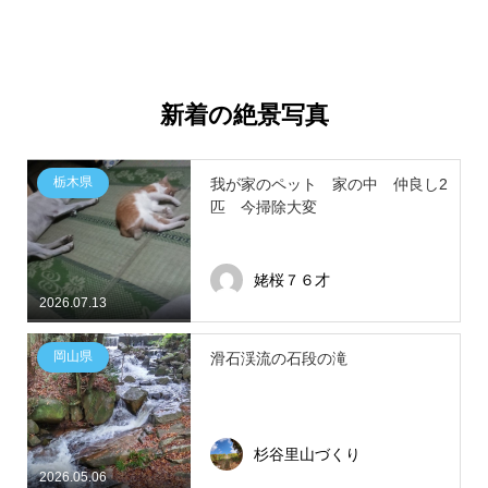
新着の絶景写真
栃木県
我が家のペット 家の中 仲良し2
匹 今掃除大変
姥桜７６才
2026.07.13
岡山県
滑石渓流の石段の滝
杉谷里山づくり
2026.05.06