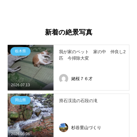
新着の絶景写真
栃木県
我が家のペット 家の中 仲良し2
匹 今掃除大変
姥桜７６才
2026.07.13
岡山県
滑石渓流の石段の滝
杉谷里山づくり
2026.05.06