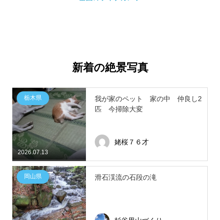
新着の絶景写真
栃木県
我が家のペット 家の中 仲良し2
匹 今掃除大変
姥桜７６才
2026.07.13
岡山県
滑石渓流の石段の滝