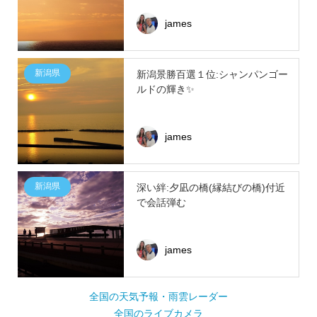
james
新潟県
新潟景勝百選１位:シャンパンゴー
ルドの輝き✨
james
新潟県
深い絆:夕凪の橋(縁結びの橋)付近
で会話弾む
james
全国の天気予報・雨雲レーダー
全国のライブカメラ