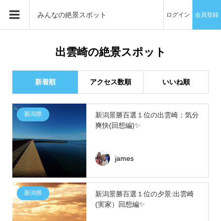
みんなの絶景スポット
ログイン
会員登録
出雲崎の絶景スポット
新着順
アクセス数順
いいね順
新潟県
新潟景勝百選１位の出雲崎：気分
爽快(回想編)✨
james
新潟県
新潟景勝百選１位の夕景:出雲崎
(実家）回想編✨