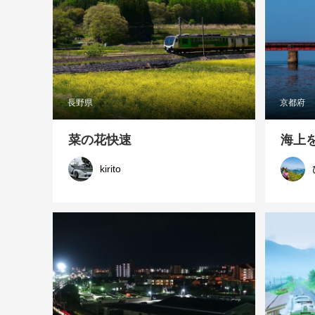
長野県
京都府
菜の花快速
海上
kirito