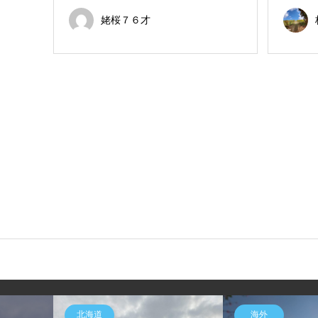
姥桜７６才
北海道
海外