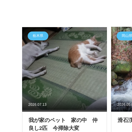
栃木県
岡山
2026.07.13
2026.05
我が家のペット 家の中 仲
滑石
良し2匹 今掃除大変