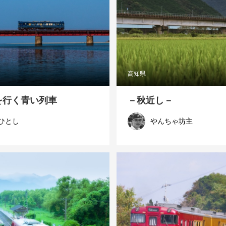
高知県
を行く青い列車
－秋近し－
ひとし
やんちゃ坊主