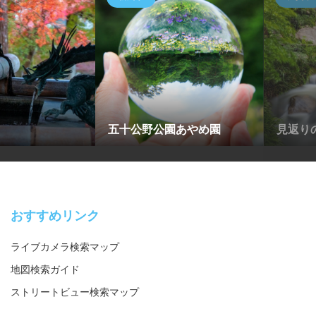
五十公野公園あやめ園
見返り
おすすめリンク
ライブカメラ検索マップ
地図検索ガイド
ストリートビュー検索マップ