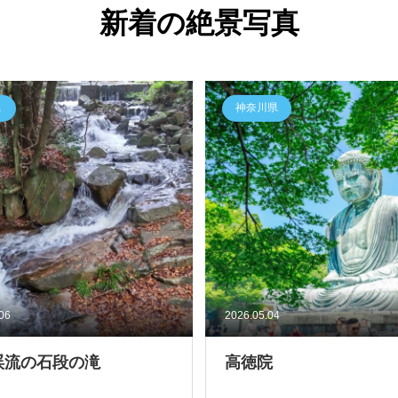
新着の絶景写真
県
神奈川県
.06
2026.05.04
渓流の石段の滝
高徳院