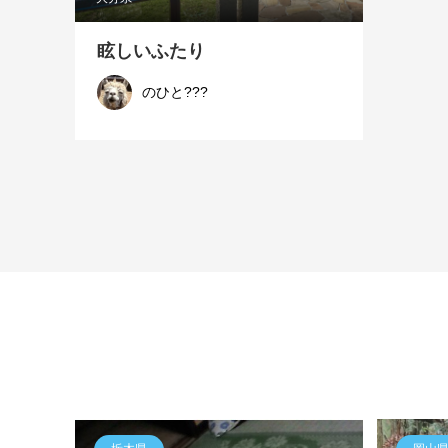
眩しいふたり
のひと???