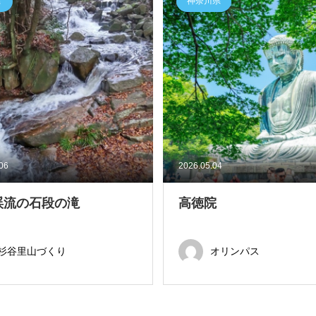
県
神奈川県
.06
2026.05.04
渓流の石段の滝
高徳院
杉谷里山づくり
オリンパス