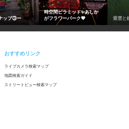
時空間ピラミッド✨あしか
ナップ③ー
がフラワーパーク💖
紫雲と
おすすめリンク
ライブカメラ検索マップ
地図検索ガイド
ストリートビュー検索マップ