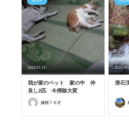
栃木県
岡山
2026.07.13
2026.05
我が家のペット 家の中 仲
滑石
良し2匹 今掃除大変
姥桜７６才