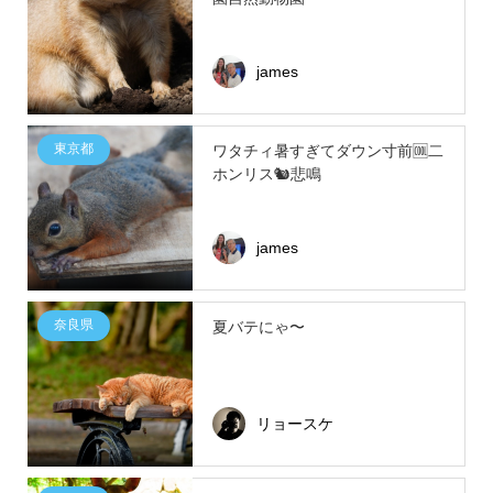
james
東京都
ワタチィ暑すぎてダウン寸前🆒二
ホンリス🐿悲鳴
james
奈良県
夏バテにゃ〜
リョースケ