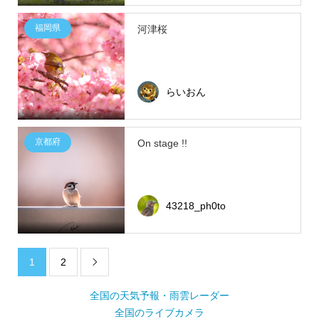
福岡県
河津桜
らいおん
京都府
On stage !!
43218_ph0to
1
2

全国の天気予報・雨雲レーダー
全国のライブカメラ