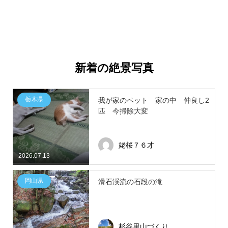
新着の絶景写真
栃木県
我が家のペット 家の中 仲良し2
匹 今掃除大変
姥桜７６才
2026.07.13
岡山県
滑石渓流の石段の滝
杉谷里山づくり