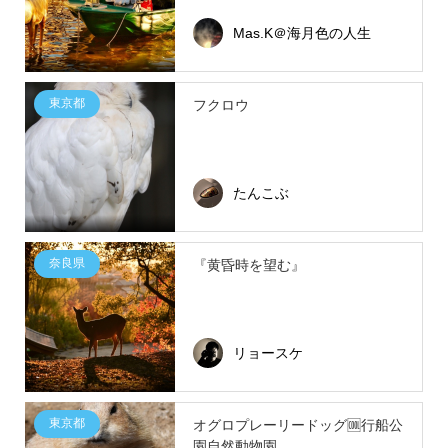
Mas.K＠海月色の人生
東京都
フクロウ
たんこぶ
奈良県
『黄昏時を望む』
リョースケ
東京都
オグロプレーリードッグ🆒行船公
園自然動物園