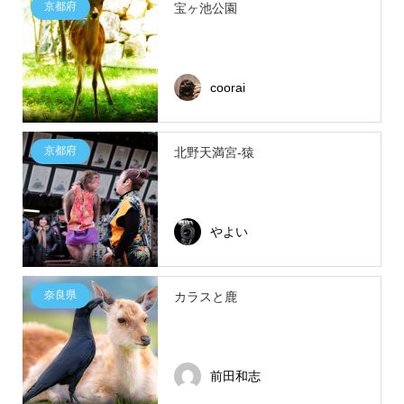
京都府
宝ヶ池公園
coorai
京都府
北野天満宮-猿
やよい
奈良県
カラスと鹿
前田和志