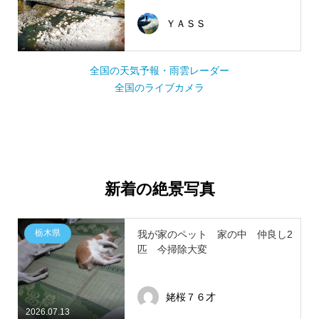
ＹＡＳＳ
全国の天気予報・雨雲レーダー
全国のライブカメラ
新着の絶景写真
栃木県
我が家のペット 家の中 仲良し2
匹 今掃除大変
姥桜７６才
2026.07.13