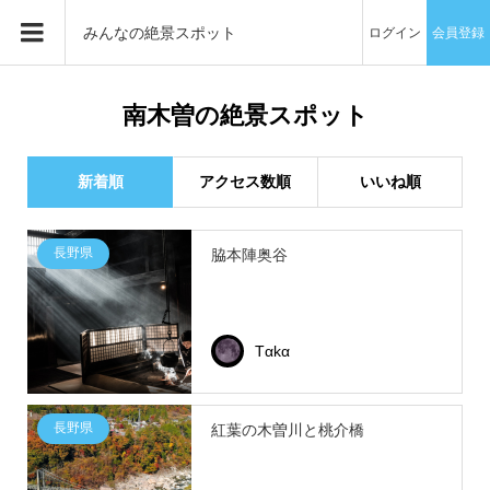
みんなの絶景スポット
ログイン
会員登録
南木曽の絶景スポット
新着順
アクセス数順
いいね順
長野県
脇本陣奥谷
Tαkα
長野県
紅葉の木曽川と桃介橋