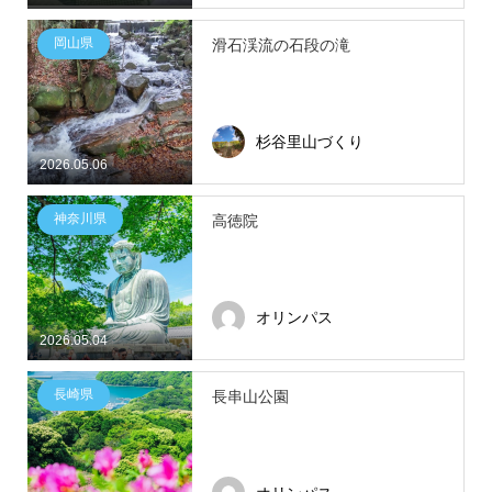
岡山県
滑石渓流の石段の滝
杉谷里山づくり
2026.05.06
神奈川県
高徳院
オリンパス
2026.05.04
長崎県
長串山公園