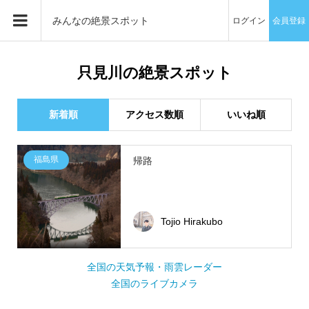
みんなの絶景スポット
ログイン
会員登録
只見川の絶景スポット
新着順
アクセス数順
いいね順
福島県
帰路
Tojio Hirakubo
全国の天気予報・雨雲レーダー
全国のライブカメラ