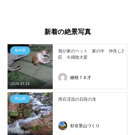
新着の絶景写真
栃木県
我が家のペット 家の中 仲良し2
匹 今掃除大変
姥桜７６才
2026.07.13
岡山県
滑石渓流の石段の滝
杉谷里山づくり
2026.05.06