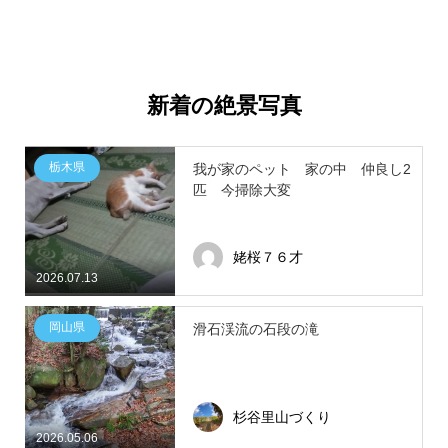
新着の絶景写真
栃木県
我が家のペット 家の中 仲良し2
匹 今掃除大変
姥桜７６才
2026.07.13
岡山県
滑石渓流の石段の滝
杉谷里山づくり
2026.05.06