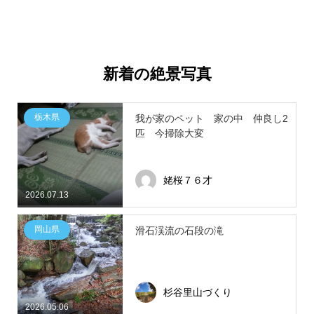
新着の絶景写真
栃木県
我が家のペット 家の中 仲良し2
匹 今掃除大変
姥桜７６才
2026.07.13
岡山県
滑石渓流の石段の滝
杉谷里山づくり
2026.05.06