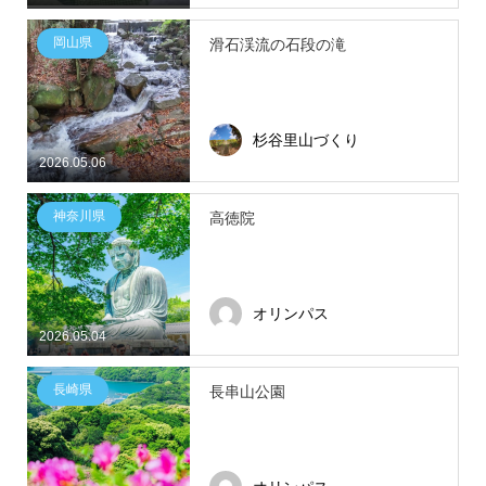
岡山県
滑石渓流の石段の滝
杉谷里山づくり
2026.05.06
神奈川県
高徳院
オリンパス
2026.05.04
長崎県
長串山公園