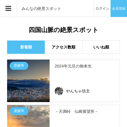
みんなの絶景スポット
ログイン
会員登録
四国山脈の絶景スポット
新着順
アクセス数順
いいね順
愛媛県
2024年元旦の御来光
やんちゃ坊主
愛媛県
－天満峠 仏崎展望所－