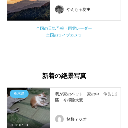
やんちゃ坊主
全国の天気予報・雨雲レーダー
全国のライブカメラ
新着の絶景写真
栃木県
我が家のペット 家の中 仲良し2
匹 今掃除大変
姥桜７６才
2026.07.13