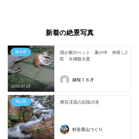
新着の絶景写真
栃木県
我が家のペット 家の中 仲良し2
匹 今掃除大変
姥桜７６才
2026.07.13
岡山県
滑石渓流の石段の滝
杉谷里山づくり
2026.05.06