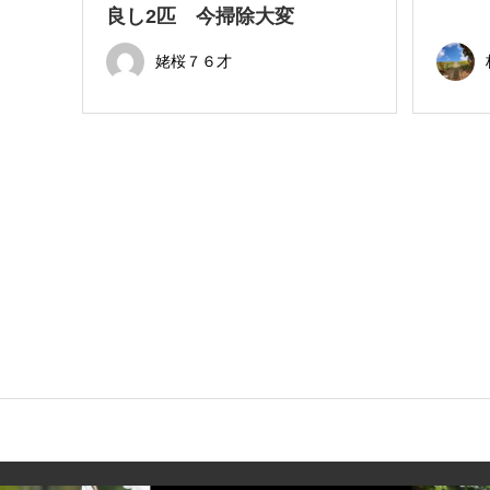
良し2匹 今掃除大変
姥桜７６才