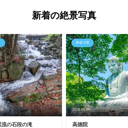
新着の絶景写真
県
神奈川県
.06
2026.05.04
渓流の石段の滝
高徳院