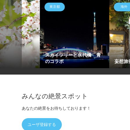
海外
福岡県
橋 青
妄想旅行50
海の中道海浜公
みんなの絶景スポット
あなたの絶景をお待ちしております！
ユーザ登録する