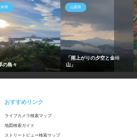
福岡県
愛知県
の夕空と金峰
呑山観音寺
紅葉と
おすすめリンク
ライブカメラ検索マップ
地図検索ガイド
ストリートビュー検索マップ