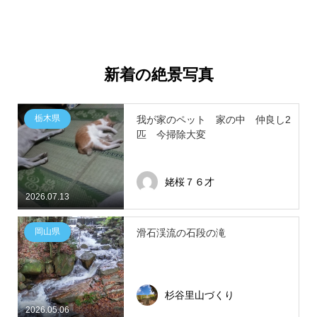
新着の絶景写真
栃木県
我が家のペット 家の中 仲良し2
匹 今掃除大変
姥桜７６才
2026.07.13
岡山県
滑石渓流の石段の滝
杉谷里山づくり
2026.05.06