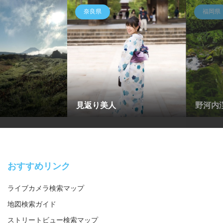
奈良県
福岡県
見返り美人
野河内
おすすめリンク
ライブカメラ検索マップ
地図検索ガイド
ストリートビュー検索マップ