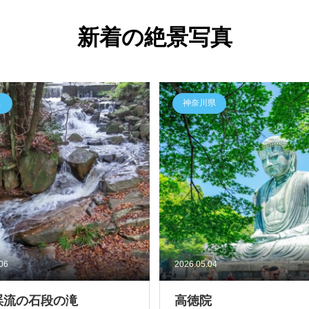
新着の絶景写真
県
神奈川県
.06
2026.05.04
渓流の石段の滝
高徳院