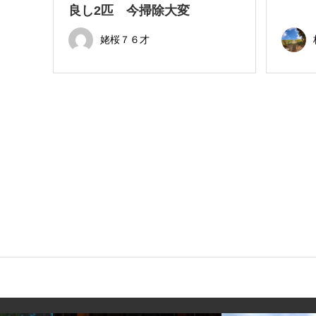
良し2匹 今掃除大変
姥桜７６才