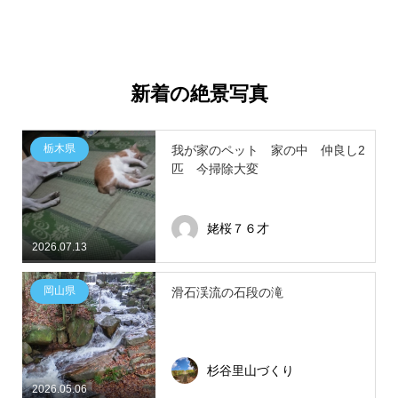
新着の絶景写真
栃木県
我が家のペット 家の中 仲良し2
匹 今掃除大変
姥桜７６才
2026.07.13
岡山県
滑石渓流の石段の滝
杉谷里山づくり
2026.05.06