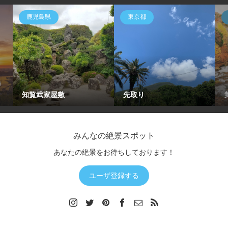
鹿児島県
東京都
戸
知覧武家屋敷
先取り
みんなの絶景スポット
あなたの絶景をお待ちしております！
ユーザ登録する