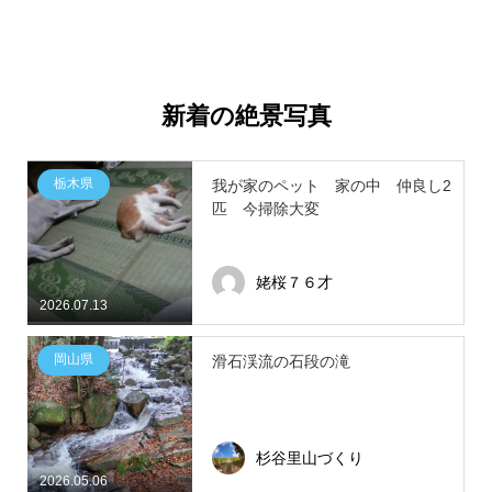
新着の絶景写真
栃木県
我が家のペット 家の中 仲良し2
匹 今掃除大変
姥桜７６才
2026.07.13
岡山県
滑石渓流の石段の滝
杉谷里山づくり
2026.05.06