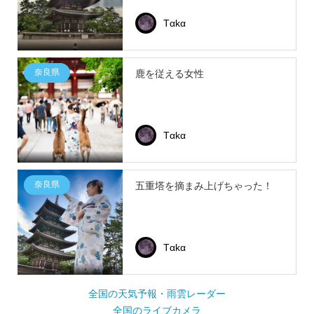
Tαkα
奈良県
鹿を従える女性
Tαkα
奈良県
五重塔を摘まみ上げちゃった！
Tαkα
全国の天気予報・雨雲レーダー
全国のライブカメラ