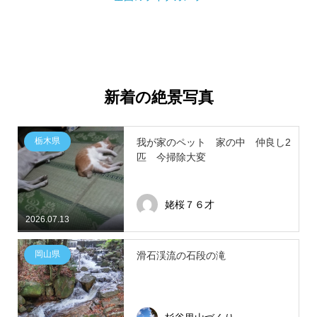
新着の絶景写真
栃木県
我が家のペット 家の中 仲良し2
匹 今掃除大変
姥桜７６才
2026.07.13
岡山県
滑石渓流の石段の滝