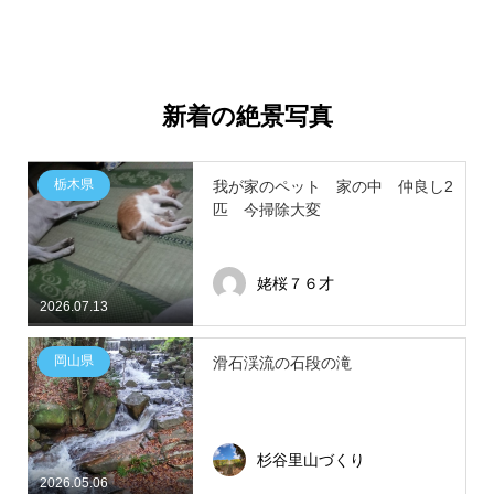
新着の絶景写真
栃木県
我が家のペット 家の中 仲良し2
匹 今掃除大変
姥桜７６才
2026.07.13
岡山県
滑石渓流の石段の滝
杉谷里山づくり
2026.05.06