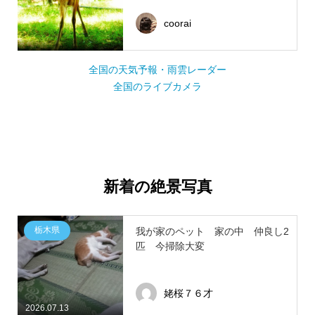
coorai
全国の天気予報・雨雲レーダー
全国のライブカメラ
新着の絶景写真
栃木県
我が家のペット 家の中 仲良し2
匹 今掃除大変
姥桜７６才
2026.07.13