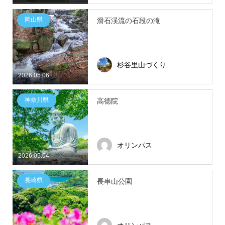
岡山県
滑石渓流の石段の滝
杉谷里山づくり
2026.05.06
神奈川県
高徳院
オリンパス
2026.05.04
長崎県
長串山公園