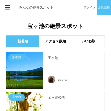
みんなの絶景スポット
ログイン
会員登録
宝ヶ池の絶景スポット
新着順
アクセス数順
いいね順
京都府
宝ヶ池
coorai
京都府
宝ヶ池公園