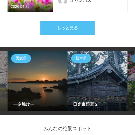
オリンパス
2026.04.25
もっと見る
愛媛県
栃木県
ー夕焼けー
日光東照宮 2
みんなの絶景スポット