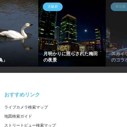
大阪府
東京都
月明かりに照らされた梅田
スカイ
鳥」
の夜景
のコラ
おすすめリンク
ライブカメラ検索マップ
地図検索ガイド
ストリートビュー検索マップ