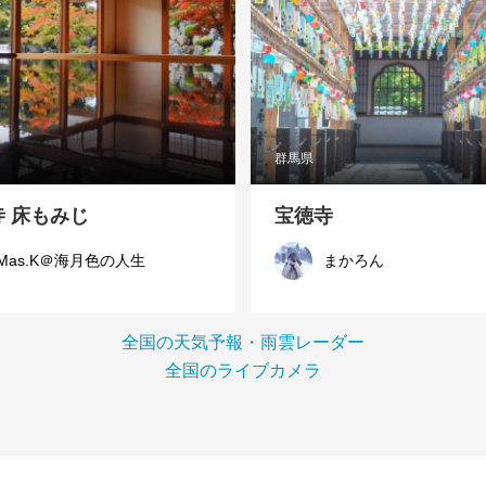
群馬県
 床もみじ
宝徳寺
Mas.K＠海月色の人生
まかろん
全国の天気予報・雨雲レーダー
全国のライブカメラ