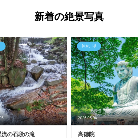
新着の絶景写真
県
神奈川県
.06
2026.05.04
渓流の石段の滝
高徳院