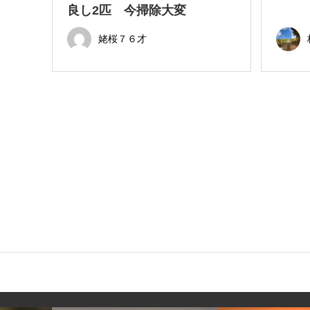
良し2匹 今掃除大変
姥桜７６才