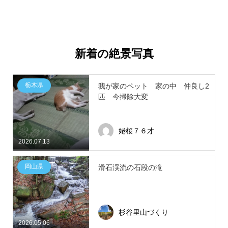
新着の絶景写真
栃木県
我が家のペット 家の中 仲良し2
匹 今掃除大変
姥桜７６才
2026.07.13
岡山県
滑石渓流の石段の滝
杉谷里山づくり
2026.05.06