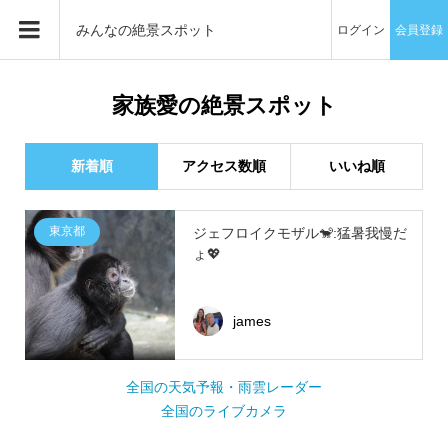
みんなの絶景スポット
ログイン
会員登録
家族愛の絶景スポット
新着順
アクセス数順
いいね順
東京都
ジェフロイクモザル🐒:猛暑我慢だ
ょ💖
james
全国の天気予報・雨雲レーダー
全国のライブカメラ