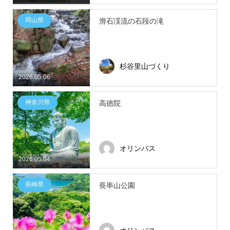
岡山県
滑石渓流の石段の滝
杉谷里山づくり
2026.05.06
神奈川県
高徳院
オリンパス
2026.05.04
長崎県
長串山公園