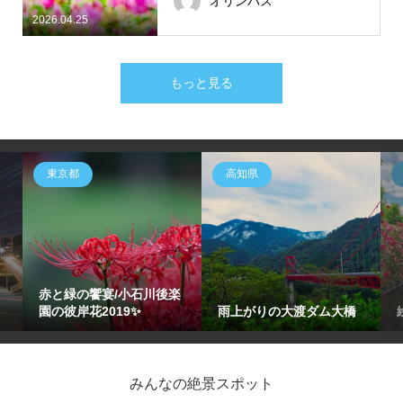
オリンパス
2026.04.25
もっと見る
東京都
高知県
赤と緑の饗宴/小石川後楽
園の彼岸花2019✨
雨上がりの大渡ダム大橋
みんなの絶景スポット