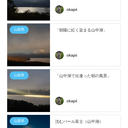
okapii
山梨県
「朝陽に紅く染まる山中湖」
okapii
山梨県
「山中湖で出逢った朝の風景」
okapii
山梨県
沈むパール富士（山中湖）