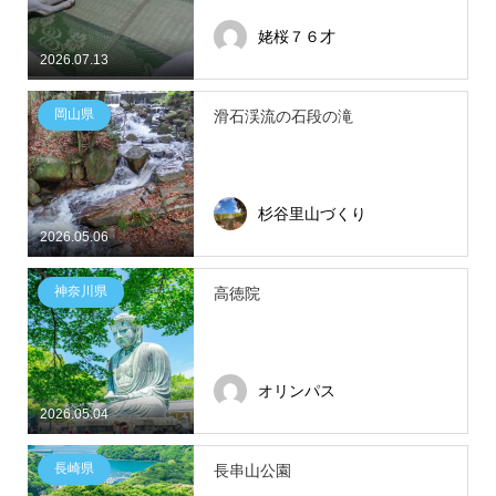
姥桜７６才
2026.07.13
岡山県
滑石渓流の石段の滝
杉谷里山づくり
2026.05.06
神奈川県
高徳院
オリンパス
2026.05.04
長崎県
長串山公園