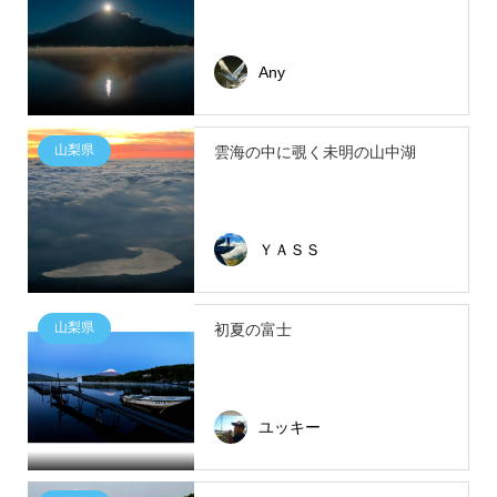
Any
山梨県
雲海の中に覗く未明の山中湖
ＹＡＳＳ
山梨県
初夏の富士
ユッキー