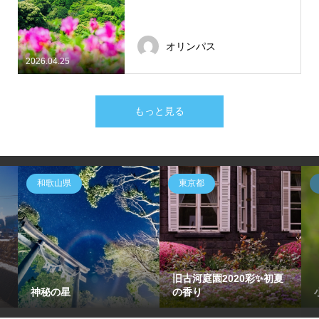
オリンパス
2026.04.25
もっと見る
和歌山県
東京都
旧古河庭園2020彩✨初夏
神秘の星
の香り