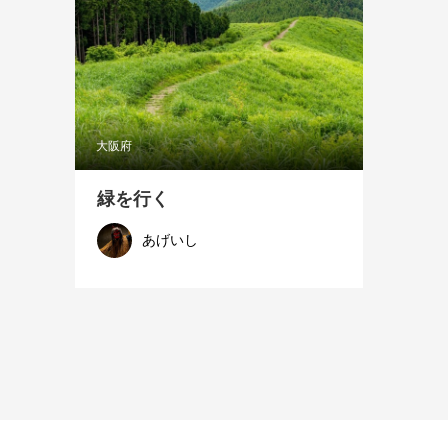
大阪府
緑を行く
あげいし