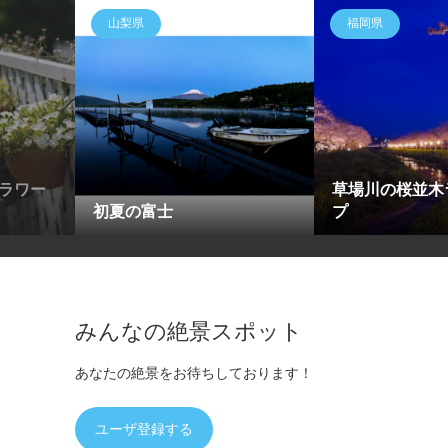
山梨県
福岡県
ラワー
草場川の桜並木
初夏の富士
プ
みんなの絶景スポット
あなたの絶景をお待ちしております！
ユーザ登録する