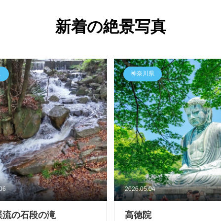
新着の絶景写真
県
神奈川県
.06
2026.05.04
渓流の石段の滝
高徳院