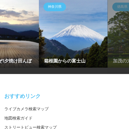
神奈川県
徳島県
ぞ/夕焼け田んぼ
箱根園からの富士山
加茂の
おすすめリンク
ライブカメラ検索マップ
地図検索ガイド
ストリートビュー検索マップ