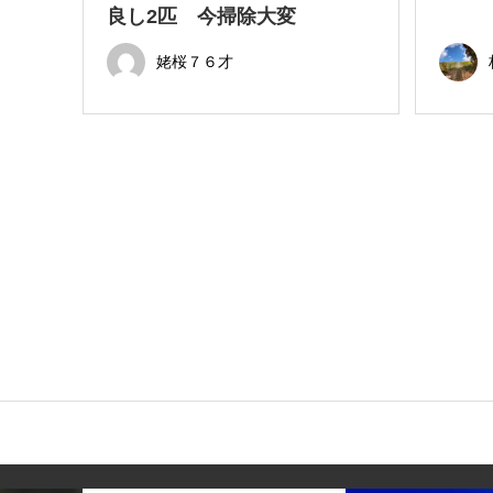
良し2匹 今掃除大変
姥桜７６才