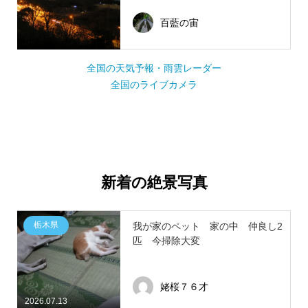
百藍の宙
全国の天気予報・雨雲レーダー
全国のライブカメラ
新着の絶景写真
栃木県
我が家のペット 家の中 仲良し2
匹 今掃除大変
姥桜７６才
2026.07.13