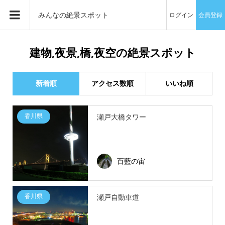
みんなの絶景スポット
ログイン
会員登録
建物‚夜景‚橋‚夜空の絶景スポット
新着順
アクセス数順
いいね順
香川県
瀬戸大橋タワー
百藍の宙
香川県
瀬戸自動車道