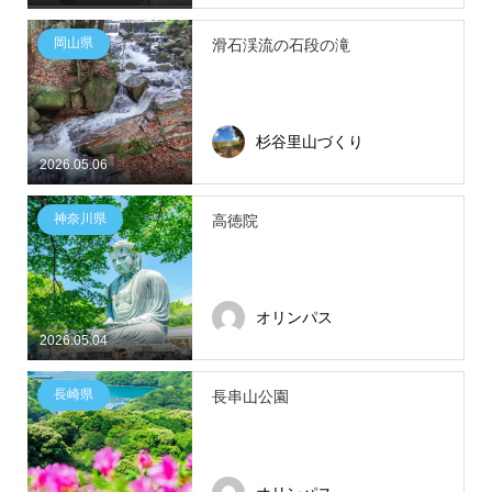
岡山県
滑石渓流の石段の滝
杉谷里山づくり
2026.05.06
神奈川県
高徳院
オリンパス
2026.05.04
長崎県
長串山公園