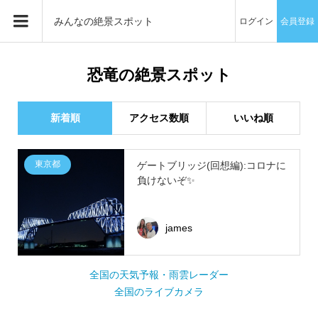
みんなの絶景スポット
ログイン
会員登録
恐竜の絶景スポット
新着順
アクセス数順
いいね順
東京都
ゲートブリッジ(回想編):コロナに
負けないぞ✨
james
全国の天気予報・雨雲レーダー
全国のライブカメラ