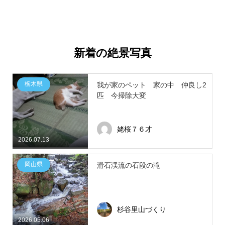
新着の絶景写真
栃木県
我が家のペット 家の中 仲良し2
匹 今掃除大変
姥桜７６才
2026.07.13
岡山県
滑石渓流の石段の滝
杉谷里山づくり
2026.05.06