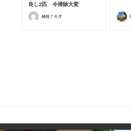
良し2匹 今掃除大変
姥桜７６才