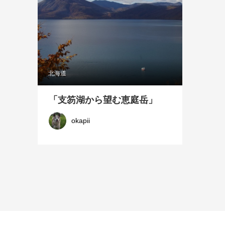
北海道
「支笏湖から望む恵庭岳」
okapii