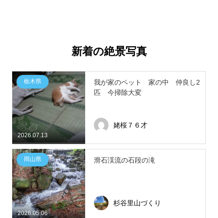
新着の絶景写真
栃木県
我が家のペット 家の中 仲良し2
匹 今掃除大変
姥桜７６才
2026.07.13
岡山県
滑石渓流の石段の滝
杉谷里山づくり
2026.05.06