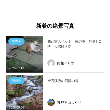
新着の絶景写真
栃木県
我が家のペット 家の中 仲良し2
匹 今掃除大変
姥桜７６才
2026.07.13
岡山県
滑石渓流の石段の滝
杉谷里山づくり
2026.05.06