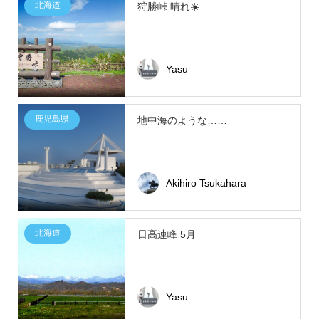
北海道
狩勝峠 晴れ☀️
Yasu
鹿児島県
地中海のような……
Akihiro Tsukahara
北海道
日高連峰 5月
Yasu