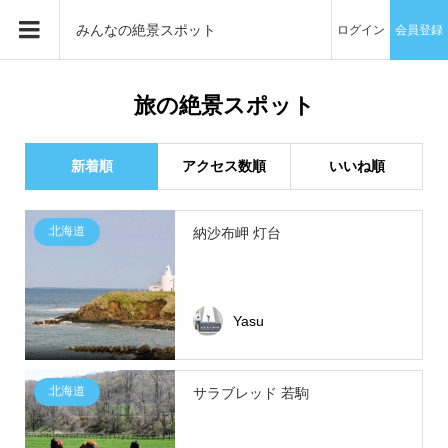
みんなの絶景スポット
ログイン
会員登録
旅の絶景スポット
新着順
アクセス数順
いいね順
北海道
納沙布岬 灯台
Yasu
北海道
サラブレッド 若駒