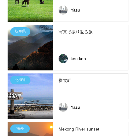
Yasu
岐阜県
写真で振り返る旅
ken ken
北海道
襟裳岬
Yasu
海外
Mekong River sunset