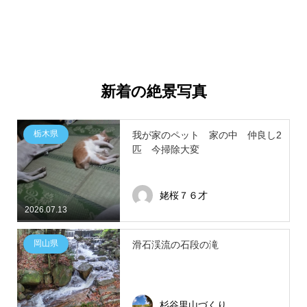
新着の絶景写真
栃木県
我が家のペット 家の中 仲良し2
匹 今掃除大変
姥桜７６才
2026.07.13
岡山県
滑石渓流の石段の滝
杉谷里山づくり