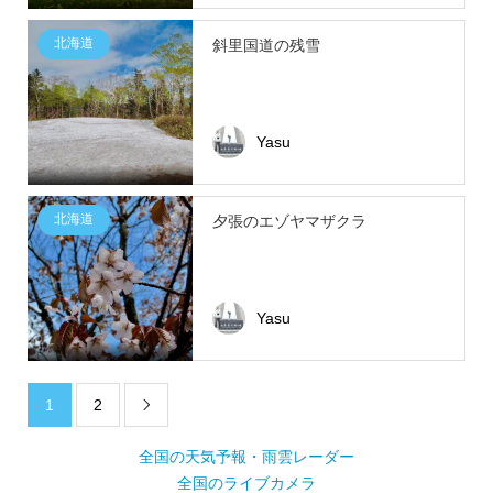
北海道
斜里国道の残雪
Yasu
北海道
夕張のエゾヤマザクラ
Yasu
1
2

全国の天気予報・雨雲レーダー
全国のライブカメラ