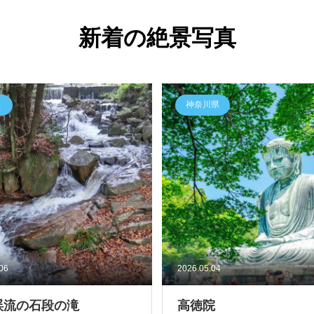
新着の絶景写真
県
神奈川県
.06
2026.05.04
渓流の石段の滝
高徳院