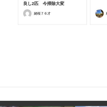
良し2匹 今掃除大変
姥桜７６才