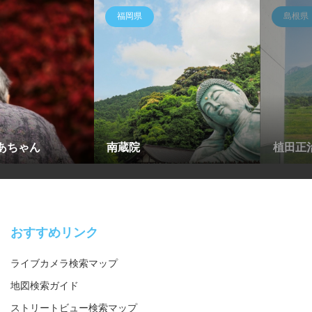
福岡県
島根県
゙あちゃん
南蔵院
植田正
おすすめリンク
ライブカメラ検索マップ
地図検索ガイド
ストリートビュー検索マップ