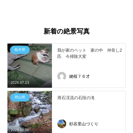
新着の絶景写真
栃木県
我が家のペット 家の中 仲良し2
匹 今掃除大変
姥桜７６才
2026.07.13
岡山県
滑石渓流の石段の滝
杉谷里山づくり
2026.05.06