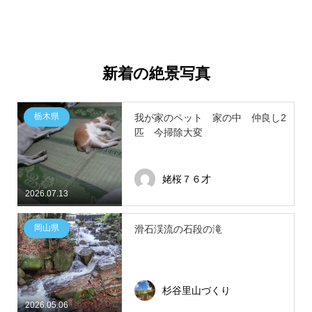
新着の絶景写真
栃木県
我が家のペット 家の中 仲良し2
匹 今掃除大変
姥桜７６才
2026.07.13
岡山県
滑石渓流の石段の滝
杉谷里山づくり
2026.05.06