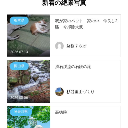
新着の絶景写真
栃木県
我が家のペット 家の中 仲良し2
匹 今掃除大変
姥桜７６才
2026.07.13
岡山県
滑石渓流の石段の滝
杉谷里山づくり
2026.05.06
神奈川県
高徳院