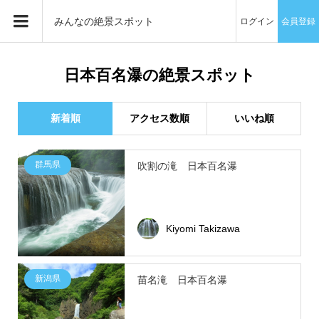
みんなの絶景スポット
ログイン
会員登録
日本百名瀑の絶景スポット
新着順
アクセス数順
いいね順
群馬県
吹割の滝 日本百名瀑
Kiyomi Takizawa
新潟県
苗名滝 日本百名瀑