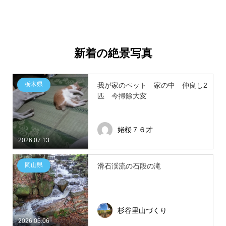
新着の絶景写真
栃木県
我が家のペット 家の中 仲良し2
匹 今掃除大変
姥桜７６才
2026.07.13
岡山県
滑石渓流の石段の滝
杉谷里山づくり
2026.05.06