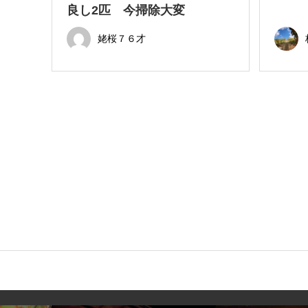
良し2匹 今掃除大変
姥桜７６才