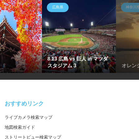
広島県
神奈川
8.13 広島 vs 巨人 in マツダ
スタジアム 3
オレン
おすすめリンク
ライブカメラ検索マップ
地図検索ガイド
ストリートビュー検索マップ