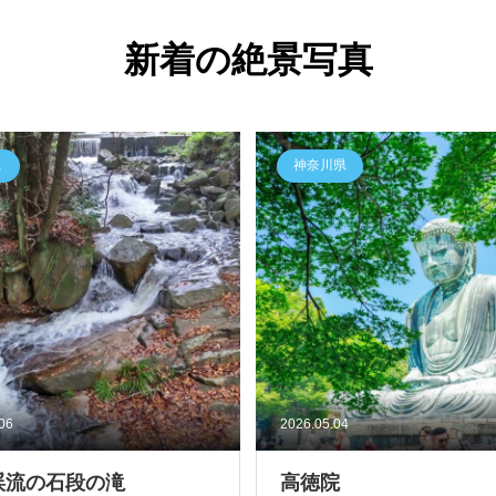
新着の絶景写真
県
神奈川県
.06
2026.05.04
渓流の石段の滝
高徳院