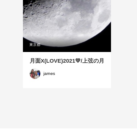
東京都
月面X(LOVE)2021💛/上弦の月
james